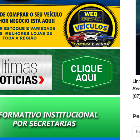
Linh
Sér
(87
Pe