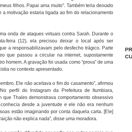
meus filhos. Papai ama muito”. Também teria deixado
 a motivação estaria ligada ao fim do relacionamento
ma onda de ataques virtuais contra Sarah. Durante o
ta-feira (12), ela precisou deixar o local após ser
ue a responsabilizavam pelo desfecho trágico. Parte
PR
deo que passou a circular na internet, supostamente
C
tro homem. A gravação foi usada como “prova” de uma
xistia no contexto apresentado.
embro. Ele não aceitava o fim do casamento”, afirmou
o perfil do Instagram da Prefeitura de Itumbiara,
m que Thales demonstrava comportamento obsessivo
 conhecia desde a juventude e ele não era nenhum
oas estão imaginando por conta daquela carta. [Ele]
traição não explica nada”, disse uma moradora.