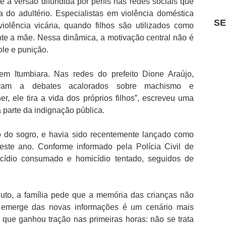
 a versão difundida por perfis nas redes sociais que
ca do adultério. Especialistas em violência doméstica
S
olência vicária, quando filhos são utilizados como
nte a mãe. Nessa dinâmica, a motivação central não é
ole e punição.
em Itumbiara. Nas redes do prefeito Dione Araújo,
ram a debates acalorados sobre machismo e
r, ele tira a vida dos próprios filhos”, escreveu uma
 parte da indignação pública.
ido do sogro, e havia sido recentemente lançado como
este ano. Conforme informado pela Polícia Civil de
cídio consumado e homicídio tentado, seguidos de
luto, a família pede que a memória das crianças não
e emerge das novas informações é um cenário mais
 que ganhou tração nas primeiras horas: não se trata