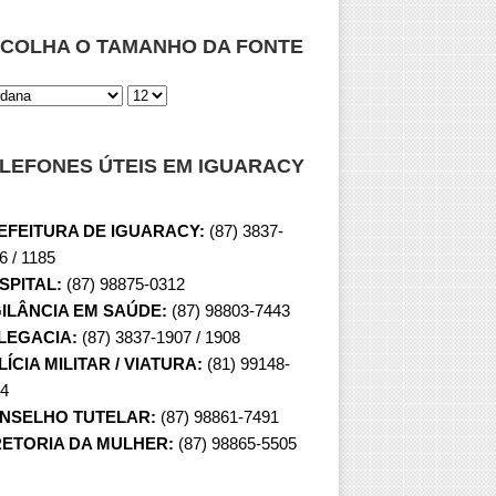
COLHA O TAMANHO DA FONTE
LEFONES ÚTEIS EM IGUARACY
EFEITURA DE IGUARACY:
(87) 3837-
6 / 1185
SPITAL:
(87) 98875-0312
GILÂNCIA EM SAÚDE:
(87) 98803-7443
LEGACIA:
(87) 3837-1907 / 1908
ÍCIA MILITAR / VIATURA:
(81) 99148-
4
NSELHO TUTELAR:
(87) 98861-7491
RETORIA DA MULHER:
(87) 98865-5505