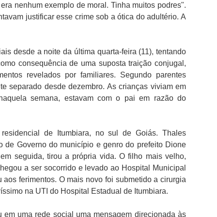
o era nenhum exemplo de moral. Tinha muitos podres".
avam justificar esse crime sob a ótica do adultério. A
ais desde a noite da última quarta-feira (11), tentando
como consequência de uma suposta traição conjugal,
entos revelados por familiares. Segundo parentes
ente separado desde dezembro. As crianças viviam em
 naquela semana, estavam com o pai em razão do
esidencial de Itumbiara, no sul de Goiás. Thales
o de Governo do município e genro do prefeito Dione
, em seguida, tirou a própria vida. O filho mais velho,
hegou a ser socorrido e levado ao Hospital Municipal
 aos ferimentos. O mais novo foi submetido a cirurgia
ssimo na UTI do Hospital Estadual de Itumbiara.
ou em uma rede social uma mensagem direcionada às