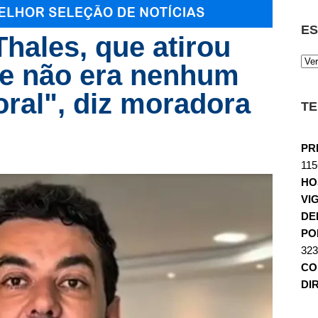
ES
hales, que atirou
ele não era nenhum
ral", diz moradora
TE
PR
115
HO
VI
DE
POL
323
CO
DI