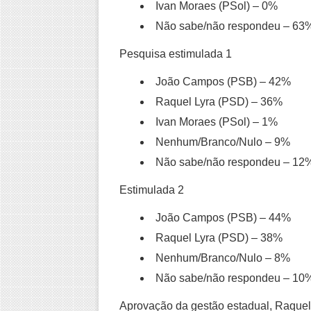
Ivan Moraes (PSol)
– 0%
Não sabe/não respondeu
– 63
Pesquisa estimulada 1
João Campos (PSB)
– 42%
Raquel Lyra (PSD)
– 36%
Ivan Moraes (PSol)
– 1%
Nenhum/Branco/Nulo –
9%
Não sabe/não respondeu
– 12
Estimulada 2
João Campos (PSB)
– 44%
Raquel Lyra (PSD)
– 38%
Nenhum/Branco/Nulo
– 8%
Não sabe/não respondeu
– 10
Aprovação da gestão estadual, Raquel