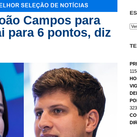
ES
João Campos para
i para 6 pontos, diz
TE
PR
115
HO
VI
DE
POL
323
CO
DI