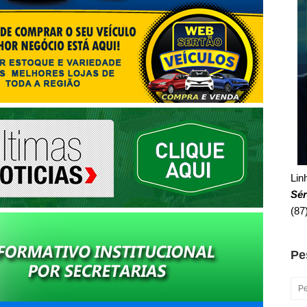
Linh
Sér
(87
Pe