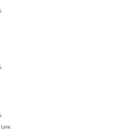
%
%
%
 Lyra: