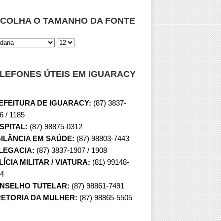
COLHA O TAMANHO DA FONTE
LEFONES ÚTEIS EM IGUARACY
EFEITURA DE IGUARACY:
(87) 3837-
6 / 1185
SPITAL:
(87) 98875-0312
GILÂNCIA EM SAÚDE:
(87) 98803-7443
LEGACIA:
(87) 3837-1907 / 1908
ÍCIA MILITAR / VIATURA:
(81) 99148-
4
NSELHO TUTELAR:
(87) 98861-7491
RETORIA DA MULHER:
(87) 98865-5505