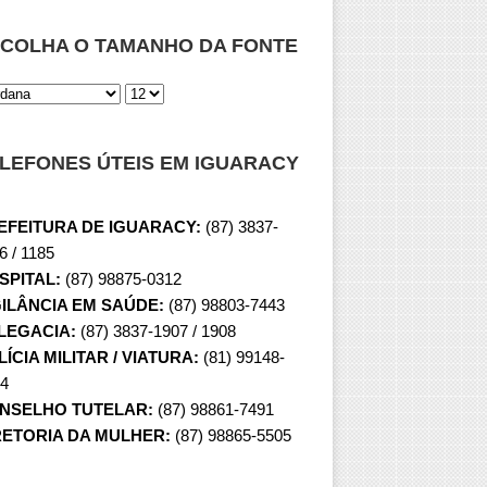
COLHA O TAMANHO DA FONTE
LEFONES ÚTEIS EM IGUARACY
EFEITURA DE IGUARACY:
(87) 3837-
6 / 1185
SPITAL:
(87) 98875-0312
GILÂNCIA EM SAÚDE:
(87) 98803-7443
LEGACIA:
(87) 3837-1907 / 1908
ÍCIA MILITAR / VIATURA:
(81) 99148-
4
NSELHO TUTELAR:
(87) 98861-7491
RETORIA DA MULHER:
(87) 98865-5505