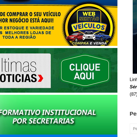
Linh
Sér
(87
Pe