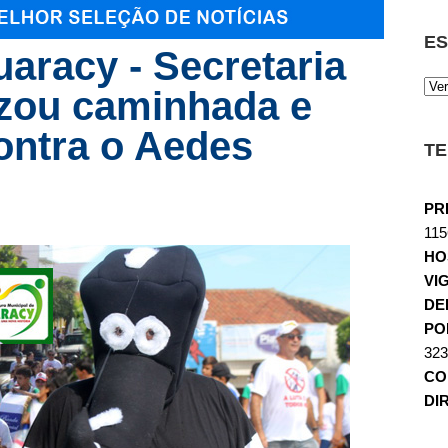
ES
aracy - Secretaria
izou caminhada e
ontra o Aedes
TE
PR
115
HO
VI
DE
POL
323
CO
DI