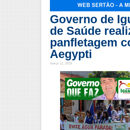
Governo de Igu
de Saúde real
panfletagem c
Aegypti
março 12, 2019