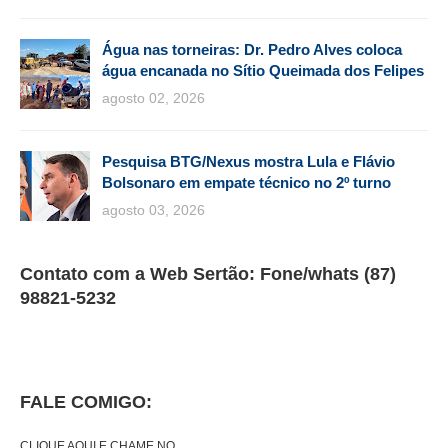
Água nas torneiras: Dr. Pedro Alves coloca
água encanada no Sítio Queimada dos Felipes
agosto 02, 2026
Pesquisa BTG/Nexus mostra Lula e Flávio
Bolsonaro em empate técnico no 2º turno
agosto 03, 2026
Contato com a Web Sertão: Fone/whats (87)
98821-5232
FALE COMIGO:
CLIQUE AQUI E CHAME NO